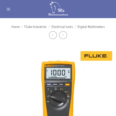
Skip
to
content
Home
/
Fluke Industrial
/
Electrical tools
/
Digital Multimeters