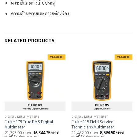
ความถี่และการเก็บประจุ
ความต้านทานและภาวะต่อเนื่อง
RELATED PRODUCTS
DIGITAL MULTIMETERS
DIGITAL MULTIMETERS
Fluke 179 True RMS Digital
Fluke 115 Field Service
Multimeter
Technicians Multimeter
Original
Current
Original
Curren
21,793.00
บาท
16,344.75
บาท
11,462.00
บาท
8,596.50
บาท
price
price
price
price
ราคานี้ยังไม่รวม VAT 7%
ราคานี้ยังไม่รวม VAT 7%