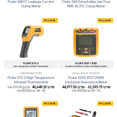
Fluke 368 FC Leakage Current
Fluke 365 Detachable Jaw True
Clamp Meter
RMS AC/DC Clamp Meter
THERMOMETERS
INSULATION TESTERS
Fluke 572-2 High Temperature
Fluke 1535/1537 2500V
Infrared Thermometer
Insulation Resistance Meter
Original
Current
Pric
54,199.00
บาท
40,649.25
บาท
44,977.50
บาท
–
61,593.75
บาท
price
price
rang
ราคานี้ยังไม่รวม VAT 7%
ราคานี้ยังไม่รวม VAT 7%
was:
is:
44,9
54,199.00 บาท.
40,649.25 บาท.
thr
61,5