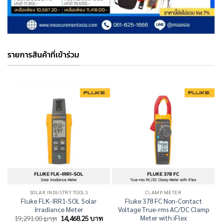
รายการสินค้าที่เข้าร่วม
SOLAR INDUSTRY TOOLS
CLAMP METER
Fluke FLK-IRR1-SOL Solar
Fluke 378 FC Non-Contact
Irradiance Meter
Voltage True-rms AC/DC Clamp
Meter with iFlex
Original
Current
19,291.00
บาท
14,468.25
บาท