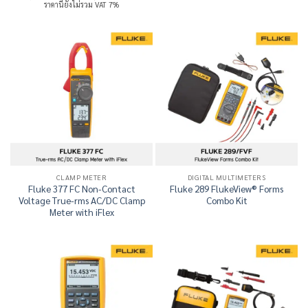
price
price
ราคานี้ยังไม่รวม VAT 7%
was:
is:
19,291.00 บาท.
14,468.25 บาท.
CLAMP METER
DIGITAL MULTIMETERS
Fluke 377 FC Non-Contact
Fluke 289 FlukeView® Forms
Voltage True-rms AC/DC Clamp
Combo Kit
Meter with iFlex