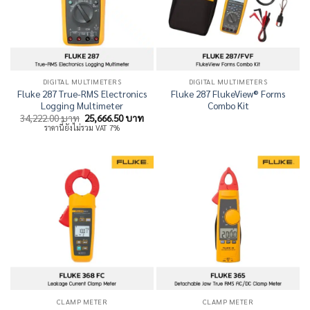
DIGITAL MULTIMETERS
DIGITAL MULTIMETERS
Fluke 287 True-RMS Electronics
Fluke 287 FlukeView® Forms
Logging Multimeter
Combo Kit
Original
Current
34,222.00
บาท
25,666.50
บาท
price
price
ราคานี้ยังไม่รวม VAT 7%
was:
is:
34,222.00 บาท.
25,666.50 บาท.
CLAMP METER
CLAMP METER