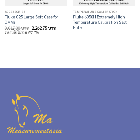
ACCESSORIES
TEMPERATURE CALIBRATION
Fluke C25 Large Soft Case for
Fluke 6050H Extremely High
DMMs
Temperature Calibration Salt
Bath
Original
Current
3,017.00
บาท
2,262.75
บาท
price
price
ราคานี้ยังไม่รวม VAT 7%
was:
is:
3,017.00 บาท.
2,262.75 บาท.