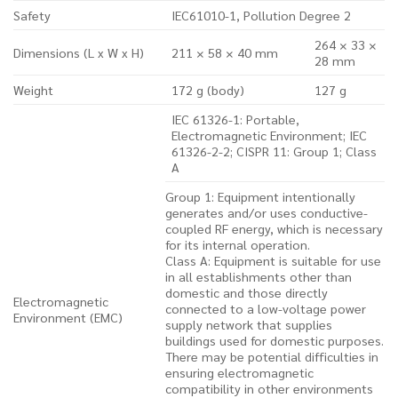
Safety
IEC61010-1, Pollution Degree 2
264 × 33 ×
Dimensions (L x W x H)
211 × 58 × 40 mm
28 mm
Weight
172 g (body)
127 g
IEC 61326-1: Portable,
Electromagnetic Environment; IEC
61326-2-2; CISPR 11: Group 1; Class
A
Group 1: Equipment intentionally
generates and/or uses conductive-
coupled RF energy, which is necessary
for its internal operation.
Class A: Equipment is suitable for use
in all establishments other than
domestic and those directly
Electromagnetic
connected to a low-voltage power
Environment (EMC)
supply network that supplies
buildings used for domestic purposes.
There may be potential difficulties in
ensuring electromagnetic
compatibility in other environments