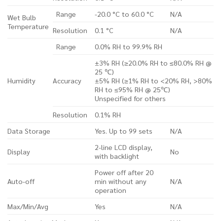
Range
-20.0 °C to 60.0 °C
N/A
Wet Bulb
Temperature
Resolution
0.1 °C
N/A
Range
0.0% RH to 99.9% RH
±3% RH (≥20.0% RH to ≤80.0% RH @
25 ℃)
Humidity
Accuracy
±5% RH (≥1% RH to <20% RH, >80%
RH to ≤95% RH @ 25℃)
Unspecified for others
Resolution
0.1% RH
Data Storage
Yes. Up to 99 sets
N/A
2-line LCD display,
Display
No
with backlight
Power off after 20
Auto-off
min without any
N/A
operation
Max/Min/Avg
Yes
N/A