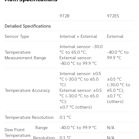
972B
972ES
Detailed Specifications
Sensor Type
Internal + External
External
Internal sensor: -30.0
Temperature
°C to 65.0 °C;
-40.0 °C to
Measurement Range
External sensor:
99.9 °C
-40.0 °C to 99.9 °C
Internal sensor: ±0.5
°C (-30.0 °C to 65.0
±0.5 °C
°C)
(-30.0 °C to
Temperature Accuracy
External sensor: ±0.5
65.0 °C);
°C (-30.0 °C to 65.0
±0.7 °C
°C);
(others)
±0.7 °C (others)
Temperature Resolution
0.1 °C
Range
-40.0 °C to 99.9 °C
N/A
Dew Point
Temperature
Resolution
0.1 °C
N/A