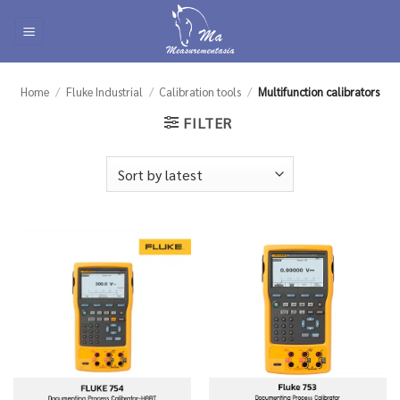
Skip
to
content
Home
/
Fluke Industrial
/
Calibration tools
/
Multifunction calibrators
FILTER