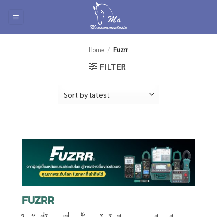
Skip
to
content
Home
/
Fuzrr
FILTER
FUZRR