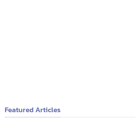
New
New
AUTOMATED PRESSURE CALIBRATOR
THERMAL IMAGING CAMERA
Additel ADT710 Automated
FOTRIC TP320A Thermal
Gauge Reader
Camera for Smartphones
Featured Articles