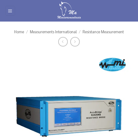
Skip
to
content
Home
/
Measurements International
/
Resistance Measurement