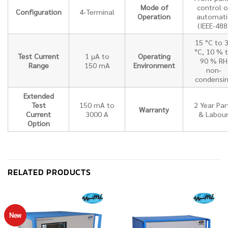
Mode of
control o
Configuration
4-Terminal
Operation
automati
(IEEE-488
15 °C to 
°C, 10 % 
Test Current
1 μA to
Operating
90 % RH
Range
150 mA
Environment
non-
condensi
Extended
Test
150 mA to
2 Year Par
Warranty
Current
3000 A
& Labou
Option
RELATED PRODUCTS
New