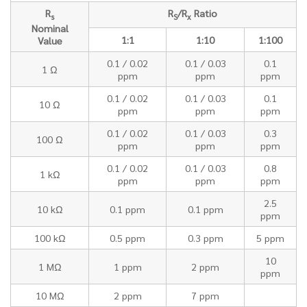
R
R
/R
Ratio
s
S
x
Nominal
1:1
1:10
1:100
Value
0.1 / 0.02
0.1 / 0.03
0.1
1 Ω
ppm
ppm
ppm
0.1 / 0.02
0.1 / 0.03
0.1
10 Ω
ppm
ppm
ppm
0.1 / 0.02
0.1 / 0.03
0.3
100 Ω
ppm
ppm
ppm
0.1 / 0.02
0.1 / 0.03
0.8
1 kΩ
ppm
ppm
ppm
2.5
10 kΩ
0.1 ppm
0.1 ppm
ppm
100 kΩ
0.5 ppm
0.3 ppm
5 ppm
10
1 MΩ
1 ppm
2 ppm
ppm
10 MΩ
2 ppm
7 ppm