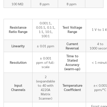
100 MΩ
8 ppm
8 ppm
0.001:1,
Resistance
0.01:1, 0.1:1,
Test Voltage
1 V to 1 
Ratio Range
1:1, 10:1,
Range
100:1
Current
4 to
Linearity
± 0.01 ppm
Reversal
1000 seco
Time to
± 0.001
Stated
Resolution
ppm of full-
< 1 minut
Accuracy
scale
(warm-up)
2
(expandable
Input
to 40 with
Temperature
±< 0.001
Channels
4220A
Coefficient
ppm/°C
Matrix
Scanner)
Front pan