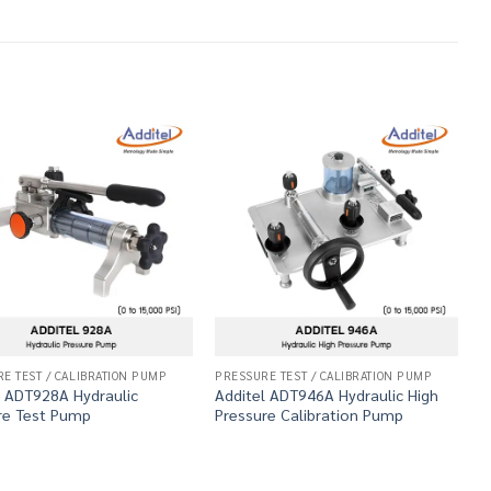
E TEST / CALIBRATION PUMP
PRESSURE TEST / CALIBRATION PUMP
P
l ADT928A Hydraulic
Additel ADT946A Hydraulic High
A
re Test Pump
Pressure Calibration Pump
H