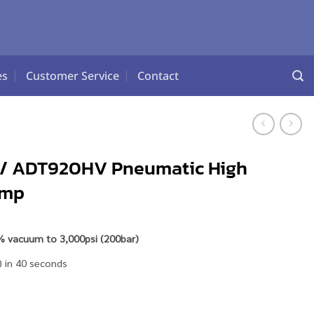
es
Customer Service
Contact
 / ADT920HV Pneumatic High
ump
% vacuum to 3,000psi (200bar)
) in 40 seconds
s