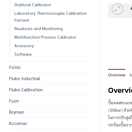
Dryblock Calibrator
Laboratory Thermocouple Calibration
Furnace
Readouts and Monitoring
Multifunction Process Calibrator
Accessory
Software
Fotric
Overview
S
Fluke Industrial
Overv
Fluke Calibration
Fuzrr
ปั๊มทดสอบแรงด
(200bar) ด้วย
Brymen
ในการปรับสูงถ
Accumac
ปกป้องปั๊มจา