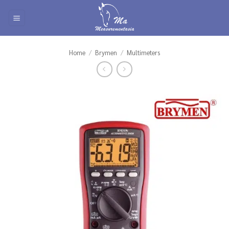
Skip
to
content
Home
/
Brymen
/
Multimeters