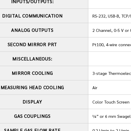
INPUTS/OUTPUTS:
DIGITAL COMMUNICATION
RS-232, USB-B, TCP/
ANALOG OUTPUTS
2 Channel, 0-5 V or
SECOND MIRROR PRT
Pt100, 4-wire conne
MISCELLANEOUS:
MIRROR COOLING
3-stage Thermoelec
MEASURING HEAD COOLING
Air
DISPLAY
Color Touch Screen
GAS COUPLINGS
¼” or 6 mm Swagelo
SAMPLE GAS FLOW RATE
0.2 l/min to 2 l/min