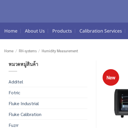
Skip
to
content
Home
About Us
Products
Calibration Services
Home
/
RH-systems
/
Humidity Measurement
หมวดหมู่สินค้า
New
Additel
Fotric
Fluke Industrial
Fluke Calibration
Fuzrr