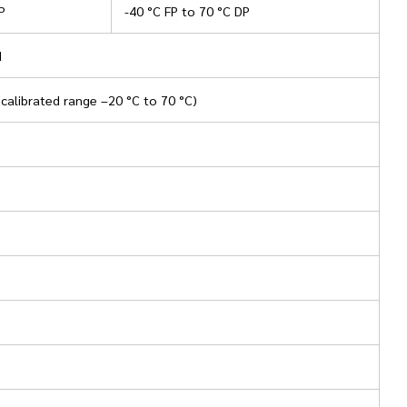
P
-40 °C FP to 70 °C DP
H
(calibrated range –20 °C to 70 °C)