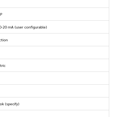
IP
 0-20 mA (user configurable)
ction
tric
k (specify)