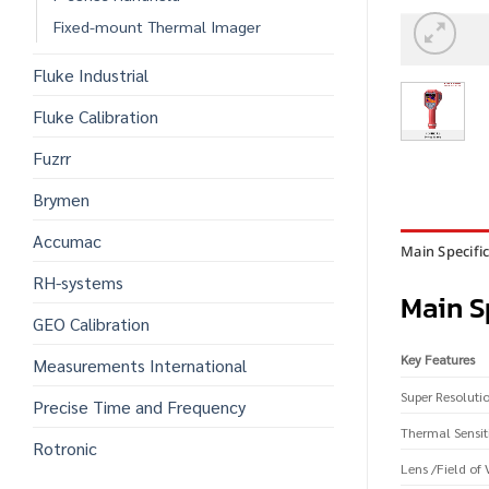
Fixed-mount Thermal Imager
Fluke Industrial
Fluke Calibration
Fuzrr
Brymen
Accumac
Main Specifi
RH-systems
Main S
GEO Calibration
Key Features
Measurements International
Super Resoluti
Precise Time and Frequency
Thermal Sensi
Rotronic
Lens /Field of 