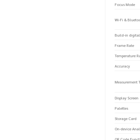
Focus Mode
Wi-Fi & Blueto
Build-in digit
Frame Rate
Temperature R
Accuracy
Measurement T
Display Screen
Palettes
Storage Card
On-device Anal
QR Code Functi