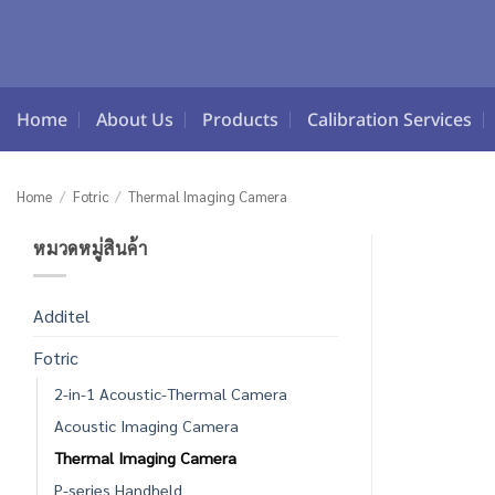
Skip
to
content
Home
About Us
Products
Calibration Services
Home
/
Fotric
/
Thermal Imaging Camera
หมวดหมู่สินค้า
Additel
Fotric
2-in-1 Acoustic-Thermal Camera
Acoustic Imaging Camera
Thermal Imaging Camera
P-series Handheld