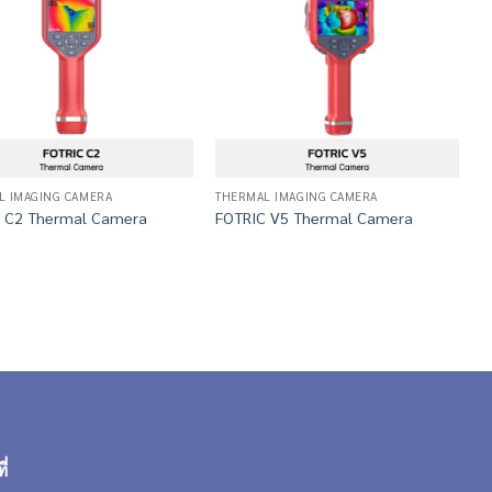
L IMAGING CAMERA
THERMAL IMAGING CAMERA
T
F
 C2 Thermal Camera
FOTRIC V5 Thermal Camera
T
ี่