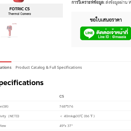
การวิเคราะห์ข้อมูล:
ส่งข้อมูลผ่าน 
ขอใบเสนอราคา
cations
Product Catalog & Full Specifications
pecifications
C5
on(SR)
768*576
tivity（NETD)
＜ 40mk@30℃ (86 ℉ )
View
49°x 37°