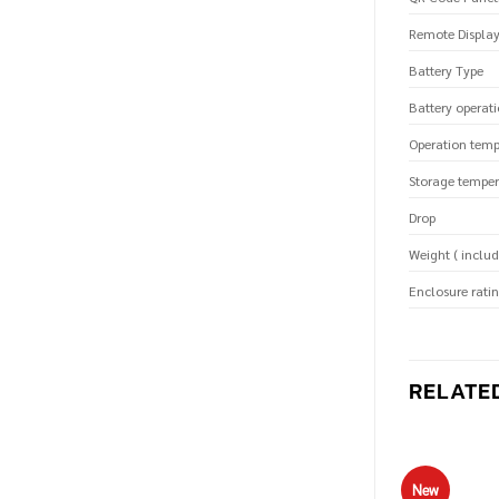
Remote Displa
Battery Type
Battery operat
Operation temp
Storage temper
Drop
Weight ( includ
Enclosure rati
RELATE
New