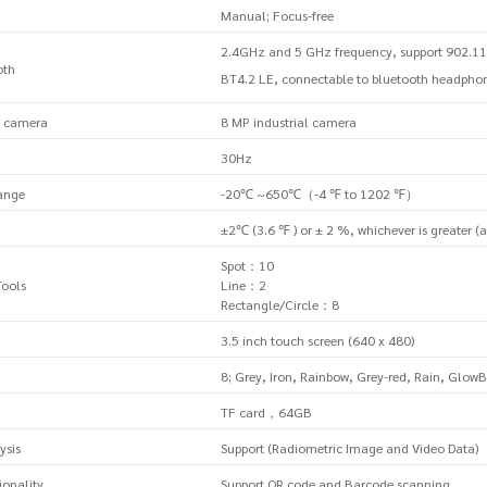
Manual; Focus-free
2.4GHz and 5 GHz frequency, support 902.11
oth
BT4.2 LE, connectable to bluetooth headpho
al camera
8 MP industrial camera
30Hz
ange
-20℃ ~650℃（-4 ℉ to 1202 ℉）
±2℃ (3.6 ℉ ) or ± 2 %, whichever is greater (
Spot：10
ools
Line：2
Rectangle/Circle：8
3.5 inch touch screen (640 x 480)
8; Grey, Iron, Rainbow, Grey-red, Rain, Glow
TF card，64GB
ysis
Support (Radiometric Image and Video Data)
onality
Support QR code and Barcode scanning