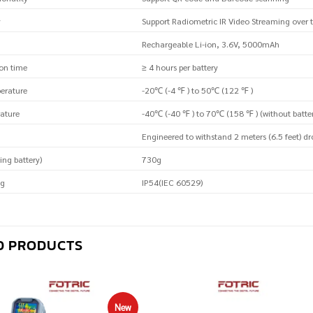
y
Support Radiometric IR Video Streaming over t
Rechargeable Li-ion, 3.6V, 5000mAh
ion time
≥ 4 hours per battery
erature
-20℃ (-4 ℉ ) to 50℃ (122 ℉ )
ature
-40℃ (-40 ℉ ) to 70℃ (158 ℉ ) (without batte
Engineered to withstand 2 meters (6.5 feet) dr
ing battery)
730g
ng
IP54(IEC 60529)
D PRODUCTS
New