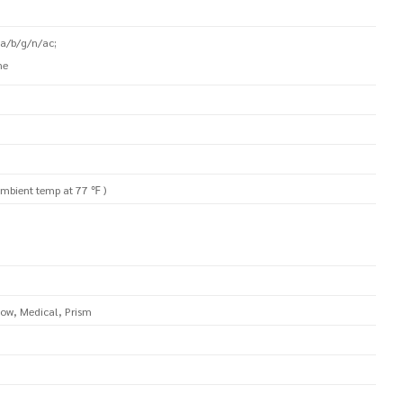
a/b/g/n/ac;
ne
ambient temp at 77 ℉ )
Bow, Medical, Prism