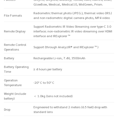
GlowBow, Medical, Medical10, MidGreen, Prism.
Radiometric thermal photo (JPEG.), thermal video (IRS.)
File Formats
and non-radiometric digital camera photo, MP4 video
Support Radiometric IR Video Streaming over type-C 3.0
Remote Display
interface; non-radiometric IR video streaming over HDMI
interface and IRExplorer ™
Remote Control
Support (through AnalyzIR® and IRExplorer ™ )
Operations
Battery
Rechargeable Li-ion, 7.4V, 3500mAh
Battery Operating
≥ 4 hours per battery
Time
Operation
-20° C to 50° C
Temperature
Weight (include
＜ 1.0kg (lens not included)
battery)
Engineered to withstand 2 meters (6.5 feet) drop with
Drop
standard lens