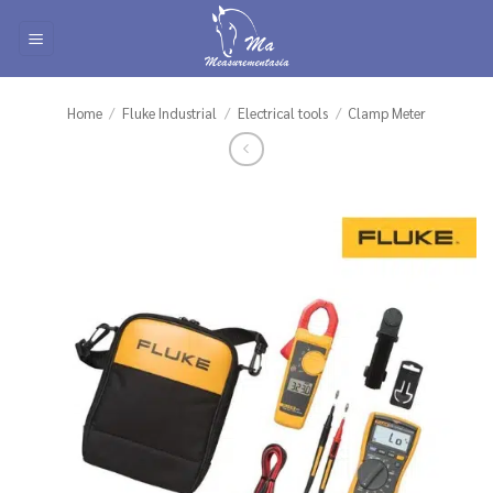
Skip
to
content
Home
/
Fluke Industrial
/
Electrical tools
/
Clamp Meter