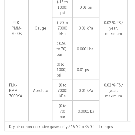
(-13 to
1000)
0.01 psi
psi
FLK-
(-90 to
0.02 % FS /
PMM-
Gauge
7000)
0.01 kPa
year,
7000K
kPa
maximum
(-0.90
to 70)
0.0001 ba
bar
(0 to
1000)
0.01 psi
psi
FLK-
(0 to
0.02 % FS /
PMM-
Absolute
7000)
0.01 kPa
year,
7000KA
kPa
maximum
(0 to
70)
0.0001 ba
bar
Dry air or non-corrosive gases only / 15 °C to 35 °C, all ranges