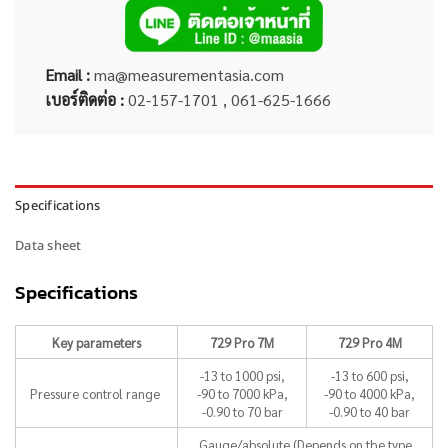
Email :
ma@measurementasia.com
เบอร์ติดต่อ :
02-157-1701 , 061-625-1666
Specifications
Data sheet
Specifications
Key parameters
729 Pro 7M
729 Pro 4M
-13 to 1000 psi,
-13 to 600 psi,
Pressure control range
-90 to 7000 kPa,
-90 to 4000 kPa,
-0.90 to 70 bar
-0.90 to 40 bar
Gauge/absolute (Depends on the type