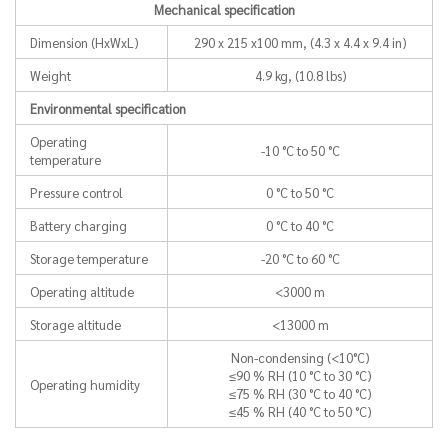
Mechanical specification
Dimension (HxWxL)
290 x 215 x100 mm, (4.3 x 4.4 x 9.4 in)
Weight
4.9 kg, (10.8 lbs)
Environmental specification
Operating
-10 °C to 50 °C
temperature
Pressure control
0 °C to 50 °C
Battery charging
0 °C to 40 °C
Storage temperature
-20 °C to 60 °C
Operating altitude
<3000 m
Storage altitude
<13000 m
Non-condensing (<10°C)
≤90 % RH (10 °C to 30 °C)
Operating humidity
≤75 % RH (30 °C to 40 °C)
≤45 % RH (40 °C to 50 °C)