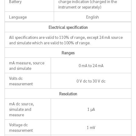
Battery
charge indication (charged in the
instrument or separately)
Language
English
Electrical specification
All specifications are valid to 110% of range, except 24 mA source
and simulate which are valid to 100% of range.
Ranges
mA measure, source
0 mA to 24 mA
and simulate
Volts dc
0 V dc to 30 V dc
measurement
Resolution
mA dc source,
simulate and
1 μA
measure
Voltage dc
1 mV
measurement