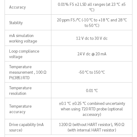
0.01% FS ±2 LSD all ranges (at 23 °C ±5
Accuracy
°C)
20 ppm FS /°C (-10 °C to +18 °C and 28 °C
Stability
to 50 °C)
mA simulation
12 V dc to 30 V dc
working voltage
Loop compliance
24 V dc @ 20 mA
voltage
Temperature
measurement , 100 Ω
-50 °C to 150 °C
Pt(385) RTD
Temperature
0.01 °C
resolution
±0.1 °C ±0.25 °C combined uncertainty
Temperature
when using 720 RTD probe (optional
accuracy
accessory)
Drive capability (mA
1200 Ω (without HART resistor), 950 Ω
source)
(with internal HART resistor)