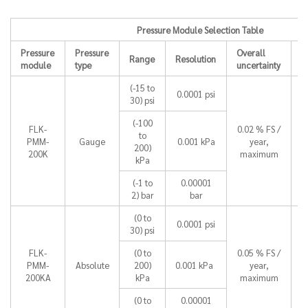
Pressure Module Selection Table
Pressure
Pressure
Overall
7
Range
Resolution
module
type
uncertainty
4
(-15 to
0.0001 psi
30) psi
(-100
FLK-
0.02 % FS /
to
PMM-
Gauge
0.001 kPa
year,
200)
200K
maximum
kPa
(-1 to
0.00001
2) bar
bar
(0 to
0.0001 psi
30) psi
FLK-
(0 to
0.05 % FS /
PMM-
Absolute
200)
0.001 kPa
year,
200KA
kPa
maximum
(0 to
0.00001