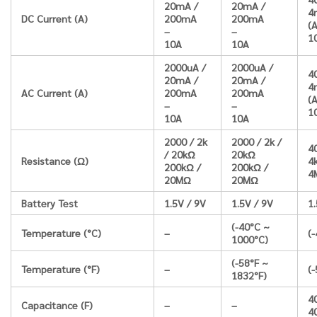
20mA /
20mA /
4
DC Current (A)
200mA
200mA
(
–
–
1
10A
10A
2000uA /
2000uA /
4
20mA /
20mA /
4
AC Current (A)
200mA
200mA
(
–
–
1
10A
10A
2000 / 2k
2000 / 2k /
4
/ 20kΩ
20kΩ
Resistance (Ω)
4
200kΩ /
200kΩ /
4
20MΩ
20MΩ
Battery Test
1.5V / 9V
1.5V / 9V
1
(-40°C ~
Temperature (°C)
–
(
1000°C)
(-58°F ~
Temperature (°F)
–
(
1832°F)
4
Capacitance (F)
–
–
4