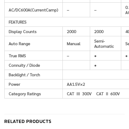
0
AC/DC600A(CurrentCamp)
–
–
A
FEATURES
Display Counts
2000
2000
4
Semi-
Auto Range
Manual
S
Automatic
True RMS
–
●
●
Connuity / Diode
●
Backlight / Torch
Power
AA1.5V×2
Category Ratings
CAT III 300V CAT II 600V
RELATED PRODUCTS