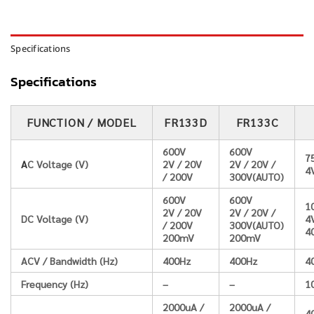
Specifications
Specifications
FUNCTION / MODEL
FR133D
FR133C
600V
600V
7
A
C Voltage (V)
2V / 20V
2V / 20V /
4
/ 200V
300V(AUTO)
600V
600V
1
2V / 20V
2V / 20V /
DC Voltage (V)
4
/ 200V
300V(AUTO)
4
200mV
200mV
ACV / Bandwidth (Hz)
400Hz
400Hz
4
Frequency (Hz)
–
–
1
2000uA /
2000uA /
4