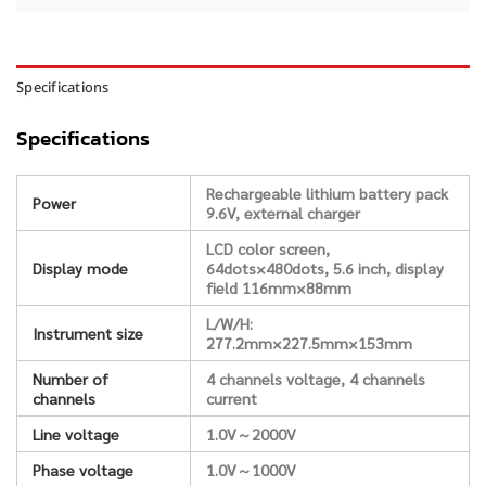
Specifications
Specifications
Rechargeable lithium battery pack
Power
9.6V, external charger
LCD color screen,
Display mode
64dots×480dots, 5.6 inch, display
field 116mm×88mm
L/W/H:
Instrument size
277.2mm×227.5mm×153mm
Number of
4 channels voltage, 4 channels
channels
current
Line voltage
1.0V～2000V
Phase voltage
1.0V～1000V