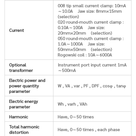
008 tip small current clamp: 10mA
～10.0A Jaw size: 8mm×15mm
(selection)
020 round-mouth current clamp :
0.10A～100A Jaw size:
Current
20mm×20mm (selection)
050 round-mouth current clamp :
1.0A～1000A Jaw size:
50mm×50mm (selection)
Rogowski coil : 10A～6000A
Optional
Instrument port input current 1mA
transformer
～500mA
Electric power and
power quantity
W , VA , var , PF , DPF , cosφ , tanφ
parameter
Electric energy
Wh , varh , VAh
parameter
Harmonic
Have, 0～50 times
Total harmonic
Have, 0～50 times , each phase
distortion