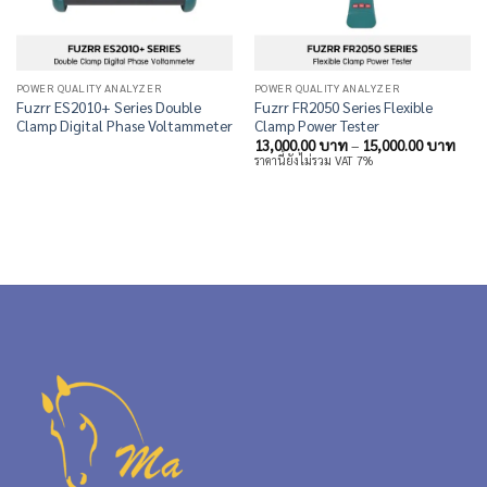
POWER QUALITY ANALYZER
POWER QUALITY ANALYZER
Fuzrr ES2010+ Series Double
Fuzrr FR2050 Series Flexible
Clamp Digital Phase Voltammeter
Clamp Power Tester
Price
13,000.00
บาท
–
15,000.00
บาท
rang
ราคานี้ยังไม่รวม VAT 7%
13,0
thro
15,0