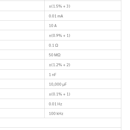
±(1.5% + 3)
0.01 mA
10 A
±(0.9% + 1)
0.1 Ω
50 MΩ
±(1.2% + 2)
1 nF
10,000 µF
±(0.1% + 1)
0.01 Hz
100 kHz