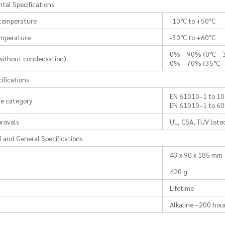
tal Specifications
 temperature
-10°C to +50°C
emperature
-30°C to +60°C
0% – 90% (0°C – 
without condensation)
0% – 70% (35°C –
ifications
EN 61010–1 to 100
e category
EN 61010–1 to 60
rovals
UL, CSA, TÜV list
 and General Specifications
43 x 90 x 185 mm
420 g
Lifetime
e
Alkaline ~200 hour