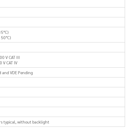
35°C)
 50°C)
0 V CAT III
0 V CAT IV
ed and VDE Pending
s typical, without backlight