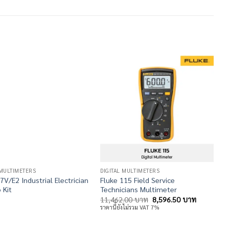
 MULTIMETERS
DIGITAL MULTIMETERS
D
7V/E2 Industrial Electrician
Fluke 115 Field Service
F
 Kit
Technicians Multimeter
V
Original
Current
11,462.00
บาท
8,596.50
บาท
price
price
ราคานี้ยังไม่รวม VAT 7%
was:
is:
11,462.00 บาท.
8,596.50 