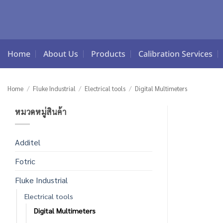
Skip
to
content
Home
About Us
Products
Calibration Services
Home
/
Fluke Industrial
/
Electrical tools
/
Digital Multimeters
หมวดหมู่สินค้า
Additel
Fotric
Fluke Industrial
Electrical tools
Digital Multimeters