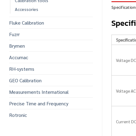
Calibration tools
Specification
Accessories
Specif
Fluke Calibration
Fuzrr
Specificati
Brymen
Accumac
Voltage D
RH-systems
GEO Calibration
Voltage AC
Measurements International
Precise Time and Frequency
Rotronic
Current D