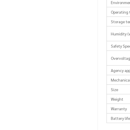
Environmen
Operating
Storage t
Humidity (
Safety Spec
Overvoltag
Agency app
Mechanical
Size
Weight
Warranty
Battery lif