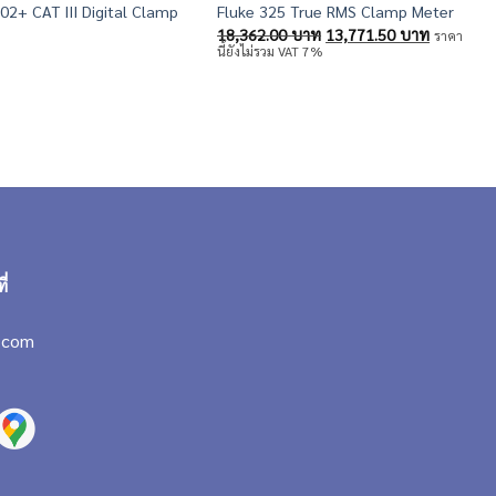
02+ CAT III Digital Clamp
F
Fluke 325 True RMS Clamp Meter
M
Original
Current
18,362.00
บาท
13,771.50
บาท
ราคา
price
price
นี้ยังไม่รวม VAT 7%
was:
is:
18,362.00 บาท.
13,771.5
ี่
.com