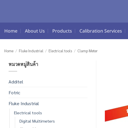
Skip
to
content
Home
About Us
Products
Calibration Services
Home
/
Fluke Industrial
/
Electrical tools
/
Clamp Meter
หมวดหมู่สินค้า
Additel
Fotric
Fluke Industrial
Electrical tools
Digital Multimeters