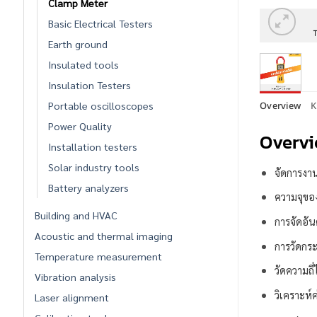
Clamp Meter
Basic Electrical Testers
Earth ground
Insulated tools
Insulation Testers
Portable oscilloscopes
Overview
K
Power Quality
Overv
Installation testers
Solar industry tools
จัดการงาน
Battery analyzers
ความจุขอ
Building and HVAC
การจัดอันด
Acoustic and thermal imaging
การวัดกระ
Temperature measurement
วัดความถี
Vibration analysis
วิเคราะห์ค
Laser alignment