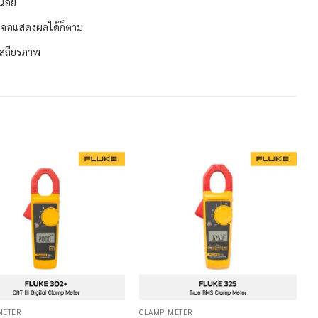
น้อย
ดูจอแสดงผลได้ก็ตาม
เสถียรภาพ
METER
CLAMP METER
C