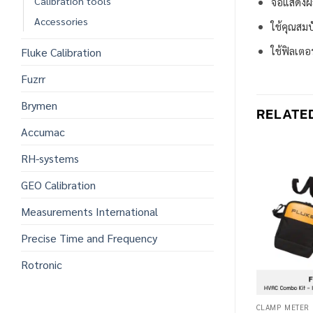
Calibration tools
จอแสดงผล
Accessories
ใช้คุณสมบ
ใช้ฟิลเต
Fluke Calibration
Fuzrr
Brymen
RELATE
Accumac
RH-systems
GEO Calibration
Measurements International
Precise Time and Frequency
Rotronic
CLAMP METER